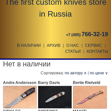
The first custom knives store
in Russia
766-32-19
+7 (495)
В НАЛИЧИИ
|
АРХИВ
|
О НАС
|
СЕРВИС
|
СТАТЬИ
|
КОНТАКТЫ
Нет в наличии
Сортировка:
по автору ∧
|
по цене ∨
Andre Andersson
Barry Davis
Bertie Rietveld