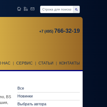
766-32-19
+7 (495)
О НАС
|
СЕРВИС
|
СТАТЬИ
|
КОНТАКТЫ
Все
Новинки
no, BS
ешия,
Выбрать автора