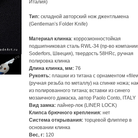
Италия)
Тип:
складной авторский нож джентльмена
(Gentleman's Folder Knife)
Материал клинка
: коррозионностойкая
подшипниковая сталь RWL-34 (пр-во компании
Soderfors, Швеция), твердость 58HRc, ручная
полировка клинка
Длина клинка, мм:
76
Рукоять:
плашки из титана с орнаментом «file
(ручная резьба по металлу) на спинке ножа; на
из полированного титана; вставки из синего
мозаичного дамаска, автор Paolo Conto, ITALY
Вид замка:
лайнер-лок (LINER LOCK)
Клипса брючного крепления:
нет
Система открывания:
торцевой флиппер в
основании клинка
Вес, г:
120