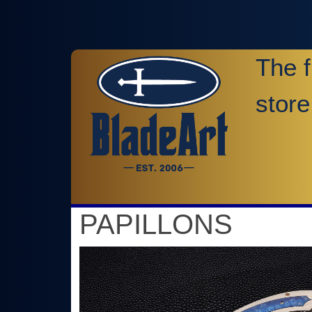
The f
store
PAPILLONS