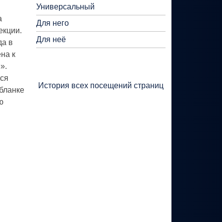
Универсальный
а
Для него
екции.
Для неё
да в
на к
».
тся
История всех посещений страниц
бланке
ю