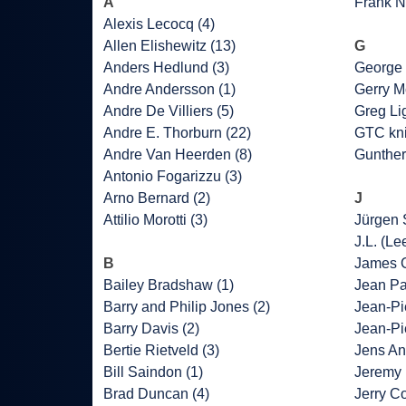
A
Frank Ni
Alexis Lecocq (4)
Allen Elishewitz (13)
G
Anders Hedlund (3)
George 
Andre Andersson (1)
Gerry M
Andre De Villiers (5)
Greg Lig
Andre E. Thorburn (22)
GTC kni
Andre Van Heerden (8)
Gunther
Antonio Fogarizzu (3)
Arno Bernard (2)
J
Attilio Morotti (3)
Jürgen 
J.L. (Le
B
James C
Bailey Bradshaw (1)
Jean Pa
Barry and Philip Jones (2)
Jean-Pie
Barry Davis (2)
Jean-Pi
Bertie Rietveld (3)
Jens An
Bill Saindon (1)
Jeremy 
Brad Duncan (4)
Jerry Co