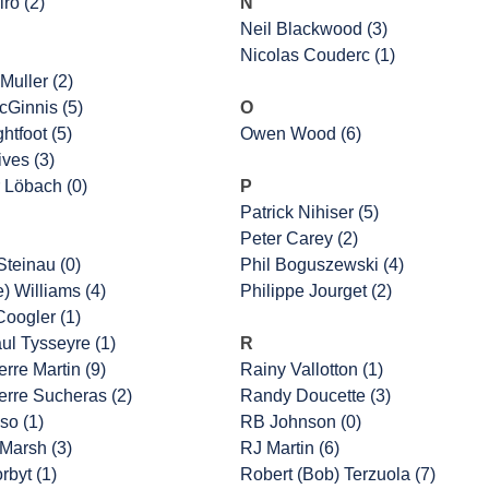
ro (2)
N
Neil Blackwood (3)
Nicolas Couderc (1)
Muller (2)
cGinnis (5)
O
htfoot (5)
Owen Wood (6)
ves (3)
 Löbach (0)
P
Patrick Nihiser (5)
Peter Carey (2)
Steinau (0)
Phil Boguszewski (4)
e) Williams (4)
Philippe Jourget (2)
oogler (1)
ul Tysseyre (1)
R
rre Martin (9)
Rainy Vallotton (1)
erre Sucheras (2)
Randy Doucette (3)
so (1)
RB Johnson (0)
Marsh (3)
RJ Martin (6)
rbyt (1)
Robert (Bob) Terzuola (7)