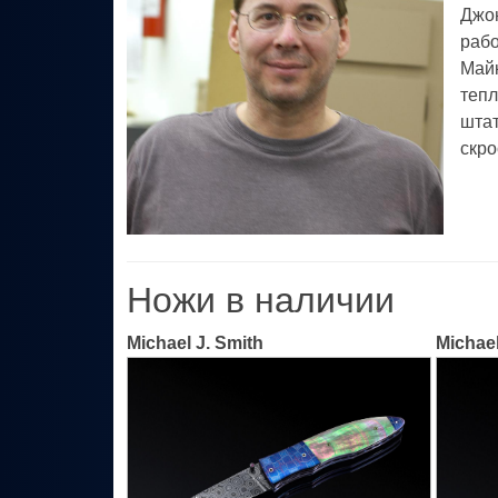
Джон
рабо
Майк
тепл
штат
скро
Ножи в наличии
Michael J. Smith
Michael