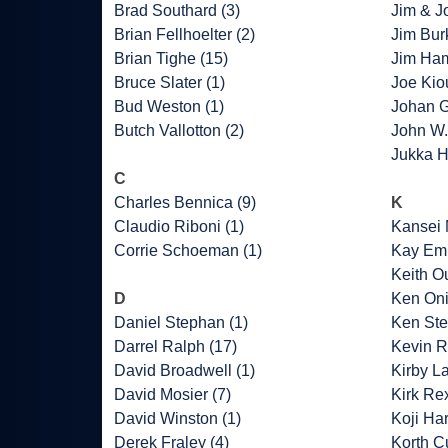
Brad Southard (3)
Jim & J
Brian Fellhoelter (2)
Jim Bur
Brian Tighe (15)
Jim Ha
Bruce Slater (1)
Joe Kio
Bud Weston (1)
Johan G
Butch Vallotton (2)
John W.
Jukka H
C
Charles Bennica (9)
K
Claudio Riboni (1)
Kansei 
Corrie Schoeman (1)
Kay Emb
Keith O
D
Ken Oni
Daniel Stephan (1)
Ken Ste
Darrel Ralph (17)
Kevin R
David Broadwell (1)
Kirby L
David Mosier (7)
Kirk Rex
David Winston (1)
Koji Har
Derek Fraley (4)
Korth Cu