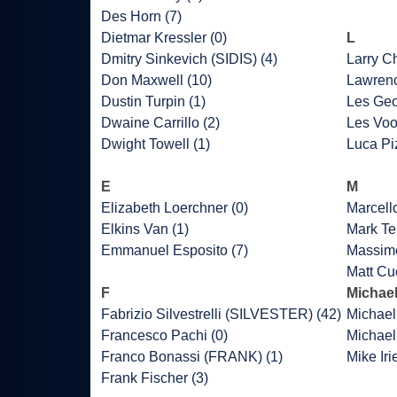
Des Horn (7)
Dietmar Kressler (0)
L
Dmitry Sinkevich (SIDIS) (4)
Larry C
Don Maxwell (10)
Lawrenc
Dustin Turpin (1)
Les Geo
Dwaine Carrillo (2)
Les Voo
Dwight Towell (1)
Luca Piz
E
M
Elizabeth Loerchner (0)
Marcell
Elkins Van (1)
Mark Ter
Emmanuel Esposito (7)
Massimo
Matt Cu
F
Michael
Fabrizio Silvestrelli (SILVESTER) (42)
Michael
Francesco Pachi (0)
Michael
Franco Bonassi (FRANK) (1)
Mike Iri
Frank Fischer (3)