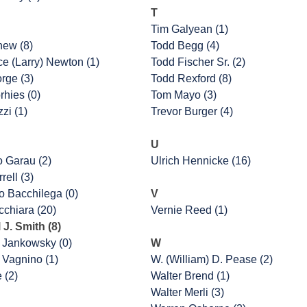
T
Tim Galyean (1)
hew (8)
Todd Begg (4)
e (Larry) Newton (1)
Todd Fischer Sr. (2)
rge (3)
Todd Rexford (8)
rhies (0)
Tom Mayo (3)
zi (1)
Trevor Burger (4)
U
o Garau (2)
Ulrich Hennicke (16)
rell (3)
 Bacchilega (0)
V
cchiara (20)
Vernie Reed (1)
 J. Smith (8)
 Jankowsky (0)
W
 Vagnino (1)
W. (William) D. Pease (2)
e (2)
Walter Brend (1)
Walter Merli (3)