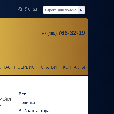
766-32-19
+7 (495)
О НАС
|
СЕРВИС
|
СТАТЬИ
|
КОНТАКТЫ
Все
 Майкл
Новинки
о
Выбрать автора