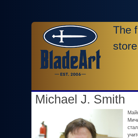
The f
store
Michael J. Smith
Майк
Мичи
стал
учит