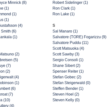
oyce Minnick (8)
Robert Sidelinger (1)
ke (1)
Ron Clark (1)
mmond (1)
Ron Lake (1)
us (1)
ustafsson (4)
S
 Smith (6)
Sal Manaro (1)
ankala (1)
Salvatore (TORE) Fogarizzu (9)
Salvatore Puddu (11)
Scott Matsuoka (4)
Matsuno (2)
Scott Sawby (3)
retsen (5)
Sergio Consoli (1)
uye (7)
Shane Sibert (2)
on (2)
Spenser Reiter (1)
igerwalt (4)
Stefan Gobec (2)
obinson (1)
Stefan Steigerwald (0)
ambert (6)
Steffen Bender (1)
roat (7)
Steven Hoel (2)
a (10)
Steven Kelly (0)
tlery (4)