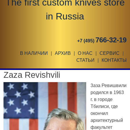
The first custom knives store
in Russia
766-32-19
+7 (495)
В НАЛИЧИИ
|
АРХИВ
|
О НАС
|
СЕРВИС
|
СТАТЬИ
|
КОНТАКТЫ
Zaza Revishvili
3аза Ревишвили
родился в 1963
г. в городе
Тбилиси, где
окончил
архитектурный
факультет