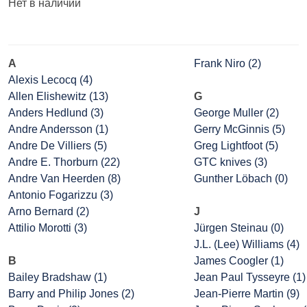
Нет в наличии
A
Frank Niro (2)
Alexis Lecocq (4)
Allen Elishewitz (13)
G
Anders Hedlund (3)
George Muller (2)
Andre Andersson (1)
Gerry McGinnis (5)
Andre De Villiers (5)
Greg Lightfoot (5)
Andre E. Thorburn (22)
GTC knives (3)
Andre Van Heerden (8)
Gunther Löbach (0)
Antonio Fogarizzu (3)
Arno Bernard (2)
J
Attilio Morotti (3)
Jürgen Steinau (0)
J.L. (Lee) Williams (4)
B
James Coogler (1)
Bailey Bradshaw (1)
Jean Paul Tysseyre (1)
Barry and Philip Jones (2)
Jean-Pierre Martin (9)