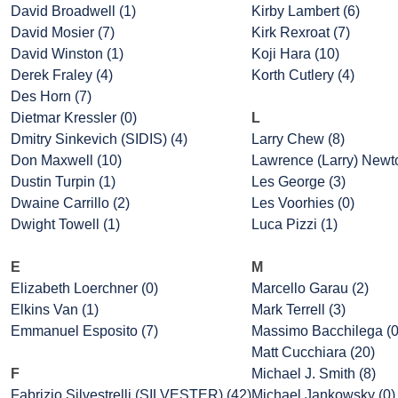
David Broadwell (1)
Kirby Lambert (6)
David Mosier (7)
Kirk Rexroat (7)
David Winston (1)
Koji Hara (10)
Derek Fraley (4)
Korth Cutlery (4)
Des Horn (7)
Dietmar Kressler (0)
L
Dmitry Sinkevich (SIDIS) (4)
Larry Chew (8)
Don Maxwell (10)
Lawrence (Larry) Newto
Dustin Turpin (1)
Les George (3)
Dwaine Carrillo (2)
Les Voorhies (0)
Dwight Towell (1)
Luca Pizzi (1)
E
M
Elizabeth Loerchner (0)
Marcello Garau (2)
Elkins Van (1)
Mark Terrell (3)
Emmanuel Esposito (7)
Massimo Bacchilega (0
Matt Cucchiara (20)
F
Michael J. Smith (8)
Fabrizio Silvestrelli (SILVESTER) (42)
Michael Jankowsky (0)